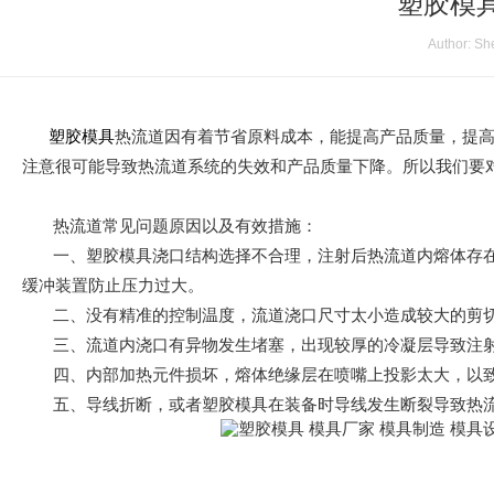
塑胶模
Author: Sh
塑胶模具
热流道因有着节省原料成本，能提高产品质量，提
注意很可能导致热流道系统的失效和产品质量下降。所以我们要
热流道常见问题原因以及有效措施：
一、塑胶模具浇口结构选择不合理，注射后热流道内熔体存在
缓冲装置防止压力过大。
二、没有精准的控制温度，流道浇口尺寸太小造成较大的剪切
三、流道内浇口有异物发生堵塞，出现较厚的冷凝层导致注射
四、内部加热元件损坏，熔体绝缘层在喷嘴上投影太大，以致
五、导线折断，或者塑胶模具在装备时导线发生断裂导致热流