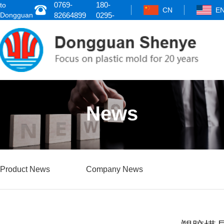
0769-
180-
to
CN
E
Dongguan
82664899
0295-
Shenye
8484
News
Product News
Company News