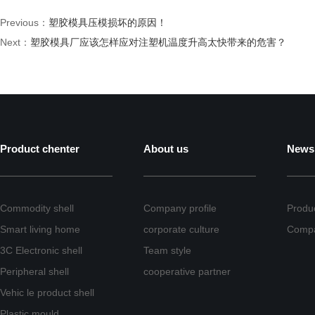
Previous：
塑胶模具压模损坏的原因！
Next：
塑胶模具厂应该怎样应对注塑机温度升高太快带来的危害？
Product chenter
About us
News
Commodity shell
Company profile
Produ
Smart living home
corporate culture
Comp
3C Electronic shell
Team style
Peripheral shell
cooperative partner
Vehic le product shell
Plastic mould