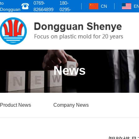
0769-
180-
to
CN
E
Dongguan
82664899
0295-
Shenye
8484
News
Product News
Company News