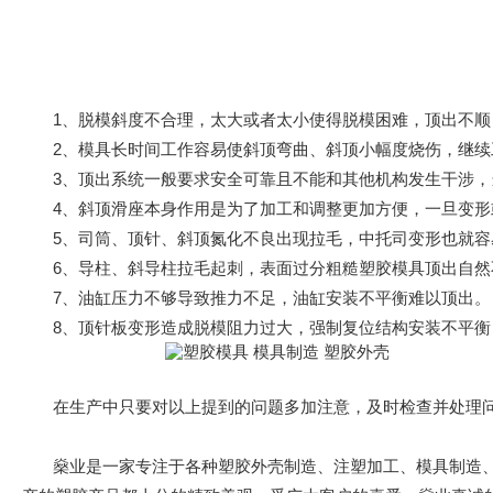
1、脱模斜度不合理，太大或者太小使得脱模困难，顶出不顺
2、模具长时间工作容易使斜顶弯曲、斜顶小幅度烧伤，继续
3、顶出系统一般要求安全可靠且不能和其他机构发生干涉，
4、斜顶滑座本身作用是为了加工和调整更加方便，一旦变形
5、司筒、顶针、斜顶氮化不良出现拉毛，中托司变形也就容
6、导柱、斜导柱拉毛起刺，表面过分粗糙塑胶模具顶出自然
7、油缸压力不够导致推力不足，油缸安装不平衡难以顶出。
8、顶针板变形造成脱模阻力过大，强制复位结构安装不平衡
在生产中只要对以上提到的问题多加注意，及时检查并处理问
燊业是一家专注于各种塑胶外壳制造、注塑加工、模具制造、