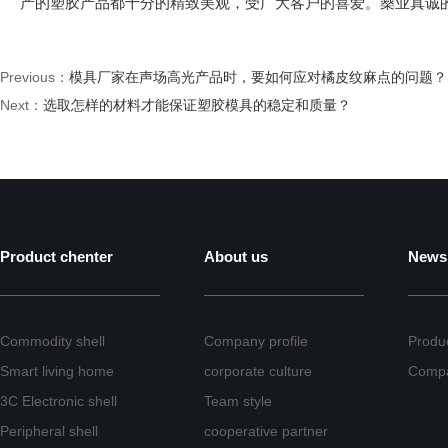
产的塑胶产品都十分的精致美观，受广大客户的喜爱。燊业真诚
Previous：
模具厂家在声场高光产品时，要如何应对橘皮纹麻点的问题？
Next：
选取怎样的材料才能保证塑胶模具的稳定和质量？
Product chenter
About us
News
Commodity shell
Company profile
Produ
Smart living home
corporate culture
Comp
3C Electronic shell
Team style
Peripheral shell
cooperative partner