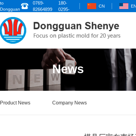
0769-
180-
to
CN
E
Dongguan
82664899
0295-
Shenye
8484
News
Product News
Company News