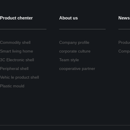
Product chenter
About us
News
Commodity shell
Company profile
Produ
Smart living home
corporate culture
Comp
3C Electronic shell
Team style
Peripheral shell
cooperative partner
Vehic le product shell
Plastic mould